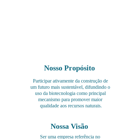
No setor agrícola e agropecuário nossos produtos
otimizam a produtividade e a sanidade,
proporcionando maior rendimento ao produtor e
maior bem-estar animal
.
Nosso Propósito
Participar ativamente da construção de 
um futuro mais sustentável, difundindo o 
uso da biotecnologia como principal 
mecanismo para promover maior 
qualidade aos recursos naturais.
Nossa Visão
Ser uma empresa referência no 