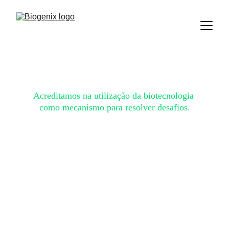
Sobre nós
Acreditamos na utilização da biotecnologia 
como mecanismo para resolver desafios.
Somos uma empresa qualificada na concepção e
fabricação de formulações biotecnológicas próprias,
com foco em quatro áreas principais:
Saneamento,
Bioenergia, Agropecuária e Agricultura.
Oferecemos produtos de alta qualidade para o
aumento da eficiência do tratamento de resíduos
líquidos e sólidos, favorecendo o atendimento a
parâmetros ambientais.