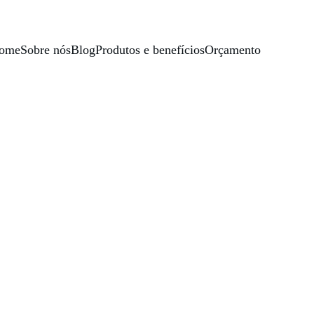
ome
Sobre nós
Blog
Produtos e benefícios
Orçamento
o final?