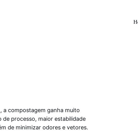
H
Compostagem e Biotecnologia
vel acelerar a compostagem e melhorar a qualidade do compost
a, a compostagem ganha muito 
 de processo, maior estabilidade 
lém de minimizar odores e vetores.